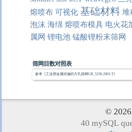
基础材料
熔喷布
可视化
堆
泡沫
海绵
熔喷布模具
电火花
属网
锂电池
锰酸锂粉末筛网
筛网目数对照表
参考《工业用金属丝编织方孔筛网GB_5330-2003-T》
© 20
40 mySQL quer