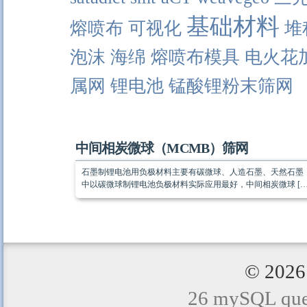
基础材料
熔喷布
可视化
堆
泡沫
海绵
熔喷布模具
电火花
属网
锂电池
锰酸锂粉末筛网
中间相炭微球（MCMB）筛网
石墨制锂电池用负极材料主要有碳微球、人造石墨、天然石墨
中以碳微球制锂电池负极材料实际应用最好，中间相炭微球 […
© 20
26 mySQL quer